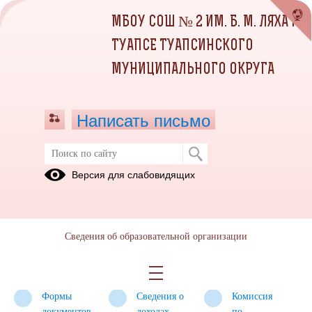
МБОУ СОШ № 2 ИМ. Б. М. ЛЯХА Г.
ТУАПСЕ ТУАПСИНСКОГО
МУНИЦИПАЛЬНОГО ОКРУГА
Написать письмо
Противодействие коррупции
Версия для слабовидящих
Нормативные
Антикоррупционная
Методические
правовые и
экспертиза
материалы
иные акты в
Сведения об образовательной организации
сфере
противодействия
коррупции
Формы
Сведения о
Комиссия
документов,
доходах,
по