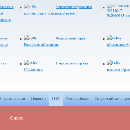
азования,
Управление образования
ой
администрации Туапсинский район
арского
рнет-
Феднральный портал
венных
Российское образование
образования Кр
итут
Национальный проект
Образование
высшего образ
й организации
Новости
ГИА
Фотоальбомы
Всероссийские про
Опрос