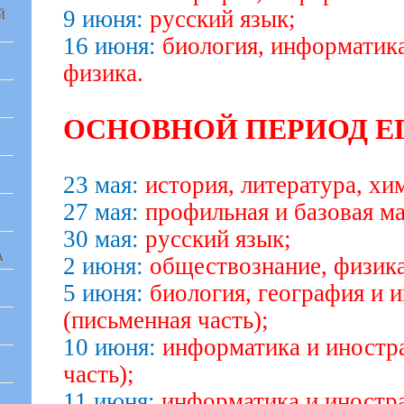
9 июня:
русский язык;
Й
16 июня:
биология, информатика
физика.
ОСНОВНОЙ ПЕРИОД ЕГЭ 
23 мая:
история, литература, хи
27 мая:
профильная и базовая ма
30 мая:
русский язык;
А
2 июня:
обществознание, физика
5 июня:
биология, география и 
(письменная часть);
10 июня:
информатика и иностр
часть);
11 июня:
информатика и иностра