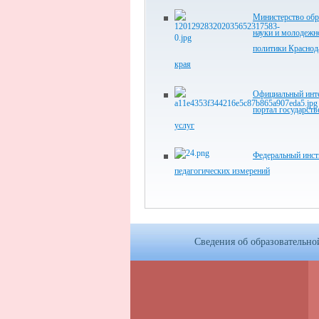
Министерство обр
науки и молодежн
политики Краснод
края
Официальный инте
портал государст
услуг
Федеральный инст
педагогических измерений
Сведения об образовательно