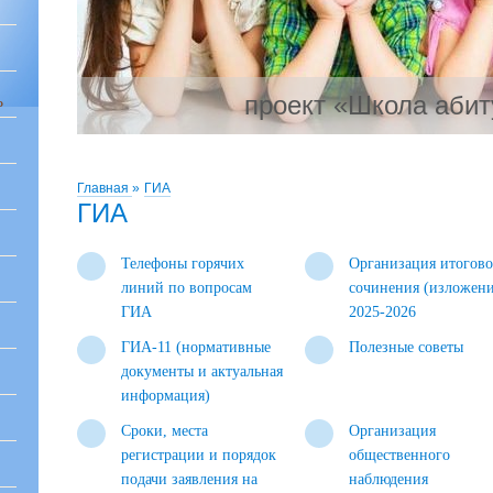
проект «Школа абит
Ь
Главная
»
ГИА
ГИА
Телефоны горячих
Организация итогово
линий по вопросам
сочинения (изложени
ГИА
2025-2026
ГИА-11 (нормативные
Полезные советы
документы и актуальная
информация)
Сроки, места
Организация
регистрации и порядок
общественного
подачи заявления на
наблюдения