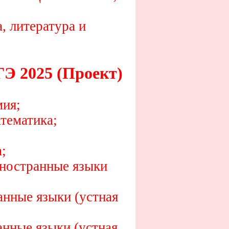
, литература и
2025 (Проект)
мия;
тематика;
;
иностранные языки
анные языки (устная
нные языки (устная