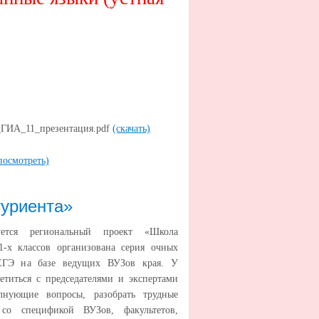
ГИА_11_презентация.pdf
(скачать)
посмотреть)
туриента»
уется региональный проект «Школа
1-х классов организована серия очных
ЕГЭ на базе ведущих ВУЗов края. У
етиться с председателями и экспертами
лнующие вопросы, разобрать трудные
со спецификой ВУЗов, факультетов,