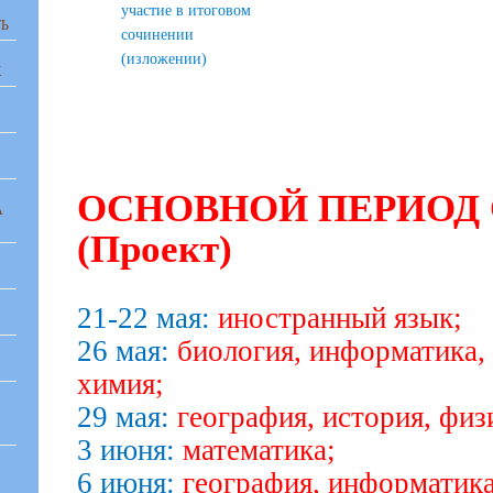
участие в итоговом
Ь
сочинении
(изложении)
Х
ОСНОВНОЙ ПЕРИОД О
А
(Проект)
21-22 мая:
иностранный язык;
26 мая:
биология, информатика,
химия;
29 мая:
география, история, физ
3 июня:
математика;
6 июня:
география, информатика