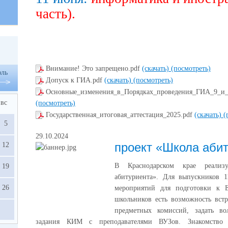
часть).
Внимание! Это запрещено.pdf
(скачать)
(посмотреть)
ль
Допуск к ГИА.pdf
(скачать)
(посмотреть)
Основные_изменения_в_Порядках_проведения_ГИА_9_и_
вс
(посмотреть)
Государственная_итоговая_аттестация_2025.pdf
(скачать)
(
5
29.10.2024
проект «Школа аби
12
В Краснодарском крае реализ
19
абитуриента». Для выпускников 1
26
мероприятий для подготовки к 
школьников есть возможность встр
предметных комиссий, задать во
задания КИМ с преподавателями ВУЗов. Знакомство 