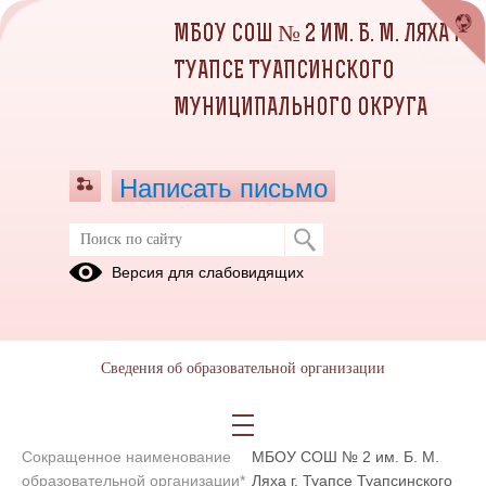
МБОУ СОШ № 2 ИМ. Б. М. ЛЯХА Г.
ТУАПСЕ ТУАПСИНСКОГО
МУНИЦИПАЛЬНОГО ОКРУГА
Написать письмо
Контакты
Версия для слабовидящих
Муниципальное бюджетное общеобразовательное учреждение
средняя общеобразовательная школа № 2 имени Героя Советского
Сведения об образовательной организации
Союза Бориса Митрофановича Ляха г. Туапсе муниципального
образования Туапсинский район Туапсинского муниципального
округа
Сокращенное наименование
МБОУ СОШ № 2 им. Б. М.
образовательной организации*
Ляха г. Туапсе Туапсинского