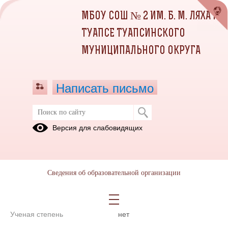
МБОУ СОШ № 2 ИМ. Б. М. ЛЯХА Г.
ТУАПСЕ ТУАПСИНСКОГО
МУНИЦИПАЛЬНОГО ОКРУГА
Написать письмо
Директор
Версия для слабовидящих
Исаева Кира
Юрьевна
E-mail
school2_tu@mail.ru
Сведения об образовательной организации
Телефон
8(86167)59981,
20171
Ученая степень
нет