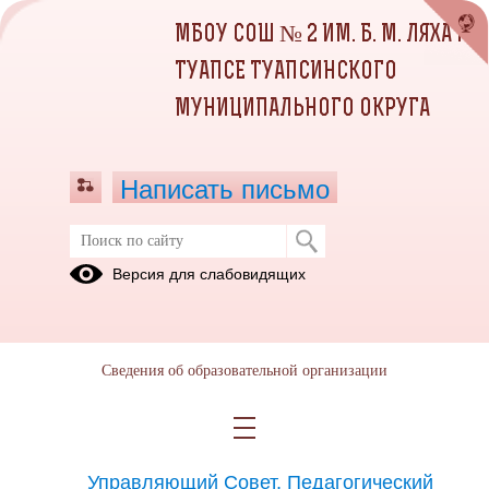
МБОУ СОШ № 2 ИМ. Б. М. ЛЯХА Г.
ТУАПСЕ ТУАПСИНСКОГО
МУНИЦИПАЛЬНОГО ОКРУГА
Написать письмо
Версия для слабовидящих
Cтруктурные подразделения
образовательной организации
Структурные подразделения отсутствуют
Сведения об образовательной организации
Органы управления
образовательной организации
Управляющий Совет, Педагогический