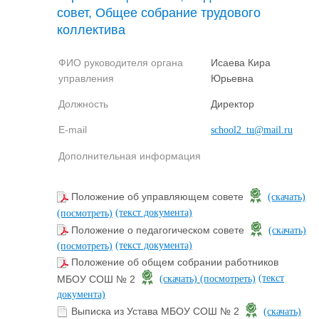
совет, Общее собрание трудового
коллектива
ФИО руководителя органа
Исаева Кира
управления
Юрьевна
Должность
Директор
E-mail
school2_tu@mail.ru
Дополнительная информация
Положение об управляющем совете
(скачать)
(текст документа)
(посмотреть)
Положение о педагогическом совете
(скачать)
(текст документа)
(посмотреть)
Положение об общем собрании работников
(текст
МБОУ СОШ № 2
(скачать)
(посмотреть)
документа)
Выписка из Устава МБОУ СОШ № 2
(скачать)