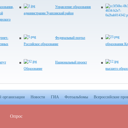
азования,
Управление образования
ой
администрации Туапсинский район
арского
рнет-
Феднральный портал
венных
Российское образование
образования Кр
итут
Национальный проект
Образование
высшего образ
й организации
Новости
ГИА
Фотоальбомы
Всероссийские про
Опрос