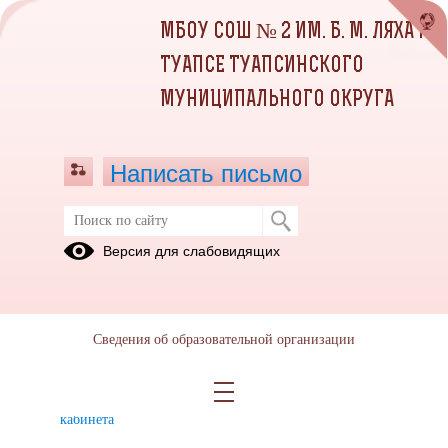
МБОУ СОШ № 2 ИМ. Б. М. ЛЯХА Г.
ТУАПСЕ ТУАПСИНСКОГО
МУНИЦИПАЛЬНОГО ОКРУГА
Написать письмо
НАВИГАТОР ДОПОЛНИТЕЛЬНОГО
Версия для слабовидящих
ОБРАЗОВАНИЯ КРАСНОДАРСКОГО
КРАЯ
Инструкция
Памятка для
Сведения об образовательной организации
по
родителей
созданию
личного
кабинета